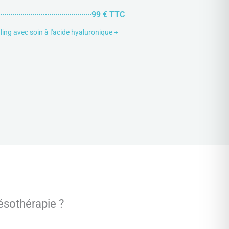
99 € TTC
ling avec soin à l'acide hyaluronique +
mésothérapie ?