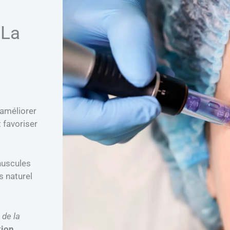
 La
’améliorer
t favoriser
inuscules
s naturel
 de la
tion