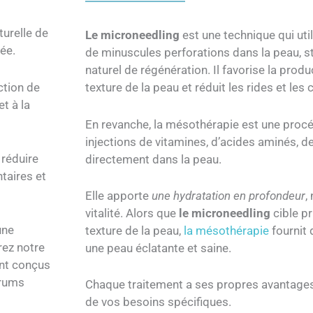
turelle de
Le microneedling
est une technique qui util
lée.
de minuscules perforations dans la peau, s
naturel de régénération. Il favorise la prod
ction de
texture de la peau et réduit les rides et les 
t à la
En revanche, la mésothérapie est une procé
injections de vitamines, d’acides aminés, d
 réduire
directement dans la peau.
ntaires et
Elle apporte
une hydratation en profondeur
,
vitalité. Alors que
le microneedling
cible pr
une
texture de la peau,
la mésothérapie
fournit 
rez notre
une peau éclatante et saine.
nt conçus
érums
Chaque traitement a ses propres avantages
de vos besoins spécifiques.