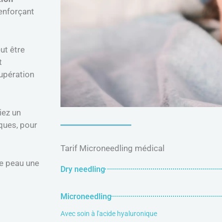
renforçant
ut être
t
upération
iez un
ques, pour
Tarif Microneedling médical
re peau une
Dry needling
Microneedling
Avec soin à l'acide hyaluronique